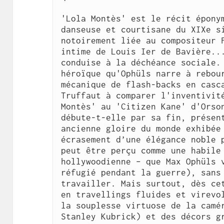
'Lola Montès' est le récit éponym
danseuse et courtisane du XIXe si
notoirement liée au compositeur F
intime de Louis Ier de Bavière...
conduise à la déchéance sociale. 
héroïque qu'Ophüls narre à rebour
mécanique de flash-backs en casca
Truffaut à comparer l'inventivité
Montès' au 'Citizen Kane' d'Orson
débute-t-elle par sa fin, présent
ancienne gloire du monde exhibée 
écrasement d’une élégance noble p
peut être perçu comme une habile 
hollywoodienne – que Max Ophüls v
réfugié pendant la guerre), sans 
travailler. Mais surtout, dès cet
en travellings fluides et virevol
la souplesse virtuose de la camér
Stanley Kubrick) et des décors gr