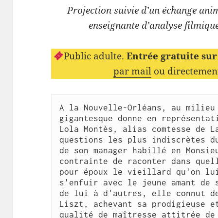
Projection suivie d’un échange ani
enseignante d’analyse filmique
Public adulte.
Entrée gratuite sur
par mail
ou directemen
A la Nouvelle-Orléans, au milieu 
gigantesque donne en représentati
Lola Montès, alias comtesse de La
questions les plus indiscrètes du
de son manager habillé en Monsieu
contrainte de raconter dans quell
pour époux le vieillard qu'on lui
s'enfuir avec le jeune amant de s
de lui à d'autres, elle connut de
Liszt, achevant sa prodigieuse et
qualité de maîtresse attitrée de 