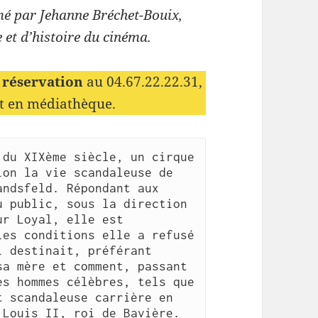
mé par Jehanne Bréchet-Bouix,
 et d’histoire du cinéma.
 réservation
au 04.67.22.22.31,
t en médiathèque.
du XIXème siècle, un cirque 
on la vie scandaleuse de 
ndsfeld. Répondant aux 
 public, sous la direction 
r Loyal, elle est 
es conditions elle a refusé 
 destinait, préférant 
a mère et comment, passant 
s hommes célèbres, tels que 
 scandaleuse carrière en 
Louis II, roi de Bavière.
