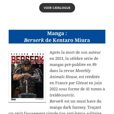
VOIR CATALOGUE
Manga :
Berserk
de Kentaro Miura
Après la mort de son auteur
en 2021, la célèbre série de
mangas pré-publiée en 89
dans la revue
Monthly
Animals House
, est rééditée
en France par Glénat en juin
2022 sous forme de 41 tomes à
(re)découvrir.
Berserk
est un must have du
manga dark fantasy. Traçant
un récit faussement simple (un anti-héros solitaire