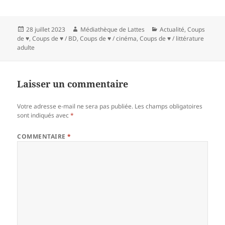
Publié
Auteur
Catégories
28 juillet 2023
Médiathèque de Lattes
Actualité
,
Coups
le
de ♥
,
Coups de ♥ / BD
,
Coups de ♥ / cinéma
,
Coups de ♥ / littérature
adulte
Laisser un commentaire
Votre adresse e-mail ne sera pas publiée.
Les champs obligatoires
sont indiqués avec
*
COMMENTAIRE
*