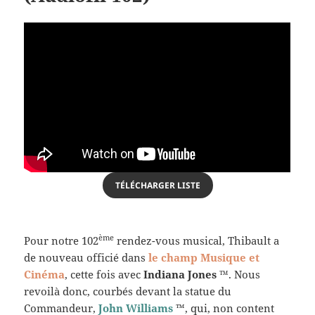
TÉLÉCHARGER LISTE
ème
Pour notre 102
rendez-vous musical, Thibault a
de nouveau officié dans
le champ Musique et
Cinéma
, cette fois avec
Indiana Jones
™
. Nous
revoilà donc, courbés devant la statue du
Commandeur,
John Williams
™, qui, non content