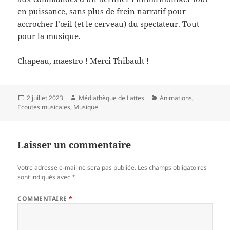
en puissance, sans plus de frein narratif pour
accrocher l’œil (et le cerveau) du spectateur. Tout
pour la musique.
Chapeau, maestro ! Merci Thibault !
Publié
Auteur
Catégories
2 juillet 2023
Médiathèque de Lattes
Animations
,
le
Ecoutes musicales
,
Musique
Laisser un commentaire
Votre adresse e-mail ne sera pas publiée.
Les champs obligatoires
sont indiqués avec
*
COMMENTAIRE
*