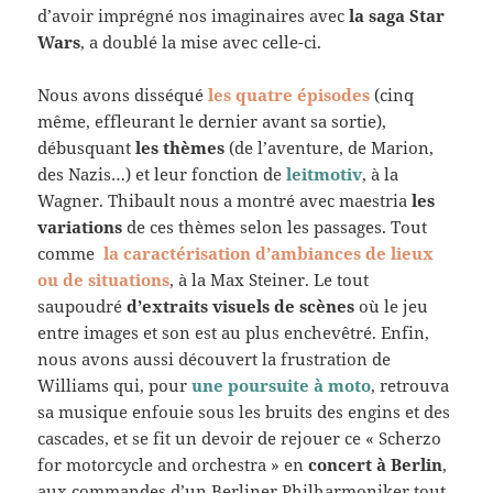
d’avoir imprégné nos imaginaires avec
la saga Star
Wars
, a doublé la mise avec celle-ci.
Nous avons disséqué
les quatre épisodes
(cinq
même, effleurant le dernier avant sa sortie),
débusquant
les thèmes
(de l’aventure, de Marion,
des Nazis…) et leur fonction de
leitmotiv
, à la
Wagner. Thibault nous a montré avec maestria
les
variations
de ces thèmes selon les passages. Tout
comme
la caractérisation d’ambiances de lieux
ou de situations
, à la Max Steiner. Le tout
saupoudré
d’extraits visuels de scènes
où le jeu
entre images et son est au plus enchevêtré. Enfin,
nous avons aussi découvert la frustration de
Williams qui, pour
une poursuite à moto
, retrouva
sa musique enfouie sous les bruits des engins et des
cascades, et se fit un devoir de rejouer ce « Scherzo
for motorcycle and orchestra » en
concert à Berlin
,
aux commandes d’un Berliner Philharmoniker tout