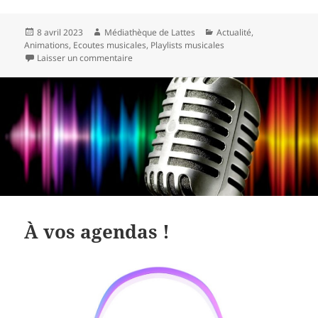
Publié
Auteur
Catégories
8 avril 2023
Médiathèque de Lattes
Actualité
,
le
Animations
,
Ecoutes musicales
,
Playlists musicales
sur Retour sur les écoutes musicales du 25 mar
Laisser un commentaire
À vos agendas !