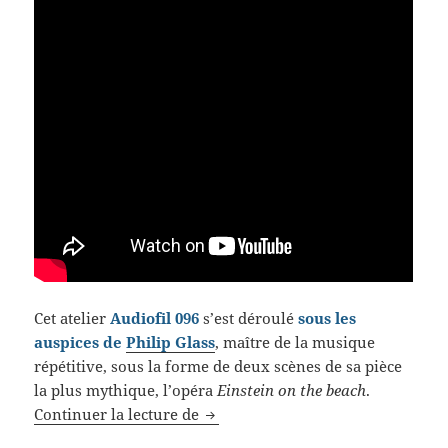
Cet atelier
Audiofil 096
s’est déroulé
sous les
auspices de
Philip Glass
, maître de la musique
répétitive, sous la forme de deux scènes de sa pièce
la plus mythique, l’opéra
Einstein on the beach
.
Retour sur les écoutes musicales 
Continuer la lecture de