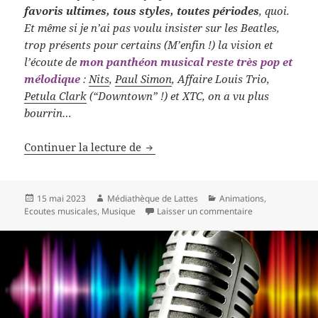
favoris ultimes, tous styles, toutes périodes
, quoi.
Et même si je n’ai pas voulu insister sur les Beatles,
trop présents pour certains (M’enfin !) la vision et
l’écoute de
mon panthéon musical reste très pop et
mélodique
:
Nits
,
Paul Simon
, Affaire Louis Trio,
Petula Clark
(“Downtown” !) et XTC, on a vu plus
bourrin…
Retour sur les écoutes musicales d
Continuer la lecture de
Publié
Auteur
Catégories
15 mai 2023
Médiathèque de Lattes
Animations
,
le
sur
Retour sur l
Ecoutes musicales
,
Musique
Laisser un commentaire