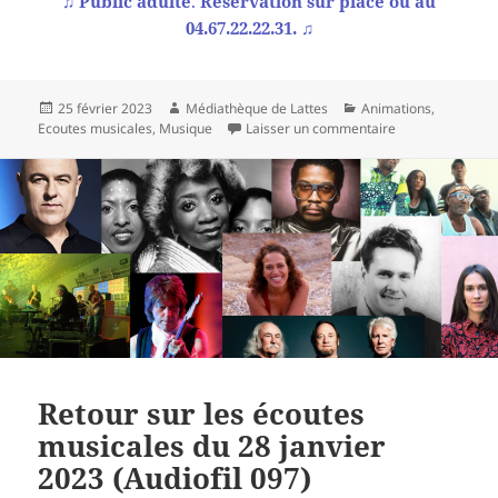
♫
Public adulte
.
Réservation sur place ou au
04.67.22.22.31.
♫
Publié
Auteur
Catégories
25 février 2023
Médiathèque de Lattes
Animations
,
le
sur À vos agenda
Ecoutes musicales
,
Musique
Laisser un commentaire
Retour sur les écoutes
musicales du 28 janvier
2023 (Audiofil 097)