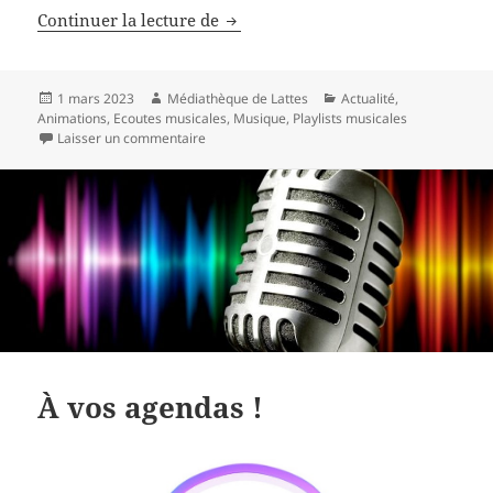
Retour sur les écoutes musicales d
Continuer la lecture de
Publié
Auteur
Catégories
1 mars 2023
Médiathèque de Lattes
Actualité
,
le
Animations
,
Ecoutes musicales
,
Musique
,
Playlists musicales
sur Retour sur les écoutes musicales du 25 févr
Laisser un commentaire
À vos agendas !