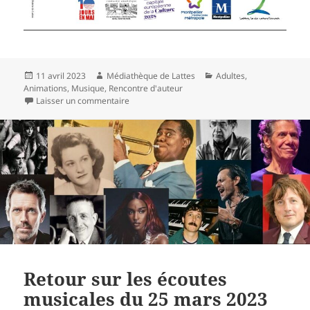
Publié
Auteur
Catégories
11 avril 2023
Médiathèque de Lattes
Adultes
,
le
Animations
,
Musique
,
Rencontre d'auteur
sur À vos agendas !
Laisser un commentaire
Retour sur les écoutes
musicales du 25 mars 2023