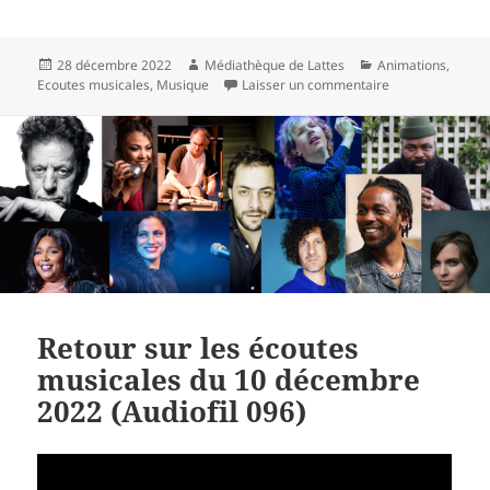
Publié
Auteur
Catégories
28 décembre 2022
Médiathèque de Lattes
Animations
,
le
sur À vos agenda
Ecoutes musicales
,
Musique
Laisser un commentaire
Retour sur les écoutes
musicales du 10 décembre
2022 (Audiofil 096)