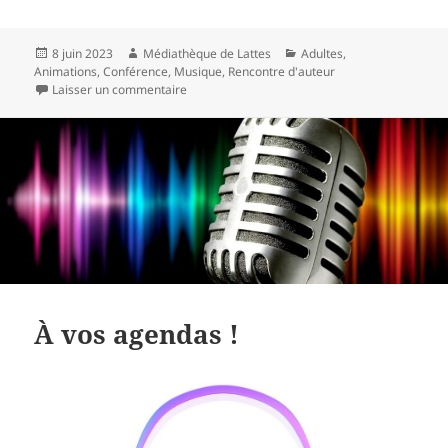
Publié
Auteur
Catégories
8 juin 2023
Médiathèque de Lattes
Adultes
,
le
Animations
,
Conférence
,
Musique
,
Rencontre d'auteur
sur
Retour sur les animations de mai 2023
Laisser un commentaire
À vos agendas !