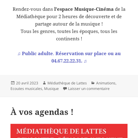
Rendez-vous dans
l’espace Musique-Cinéma
de la
Médiathèque pour 2 heures de découverte et de
partage autour de la musique !
Tous les genres, toutes les époques, tous les
continents !
♫
Public adulte
.
Réservation sur place ou au
04.67.22.22.31.
♫
Publié
Auteur
Catégories
20 avril 2023
Médiathèque de Lattes
Animations
,
le
sur À vos agenda
Ecoutes musicales
,
Musique
Laisser un commentaire
À vos agendas !