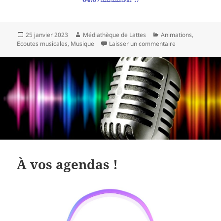
Publié
Auteur
Catégories
25 janvier 2023
Médiathèque de Lattes
Animations
,
le
sur À vos agenda
Ecoutes musicales
,
Musique
Laisser un commentaire
À vos agendas !