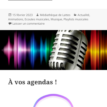
Publié
Auteur
Catégories
15 février 2023
Médiathèque de Lattes
Actualité
,
le
Animations
,
Ecoutes musicales
,
Musique
,
Playlists musicales
sur Retour sur les écoutes musicales du 28 janv
Laisser un commentaire
À vos agendas !