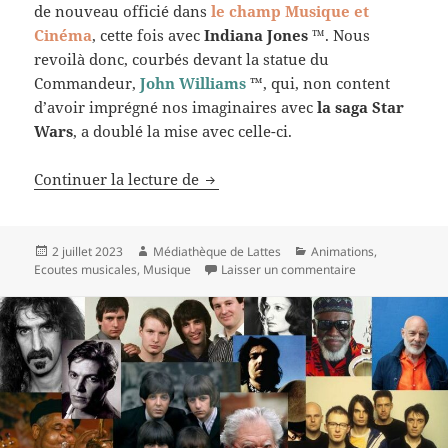
de nouveau officié dans
le champ Musique et
Cinéma
, cette fois avec
Indiana Jones
™
. Nous
revoilà donc, courbés devant la statue du
Commandeur,
John Williams
™, qui, non content
d’avoir imprégné nos imaginaires avec
la saga Star
Wars
, a doublé la mise avec celle-ci.
Retour sur les écoutes musicales d
Continuer la lecture de
Publié
Auteur
Catégories
2 juillet 2023
Médiathèque de Lattes
Animations
,
le
sur
Retour sur l
Ecoutes musicales
,
Musique
Laisser un commentaire