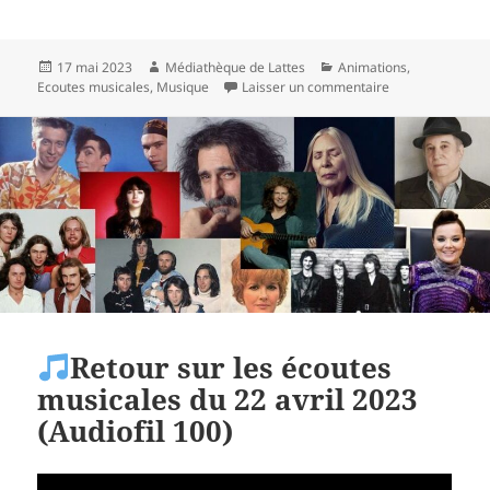
Publié
Auteur
Catégories
17 mai 2023
Médiathèque de Lattes
Animations
,
le
sur À vos agenda
Ecoutes musicales
,
Musique
Laisser un commentaire
Retour sur les écoutes
musicales du 22 avril 2023
(Audiofil 100)