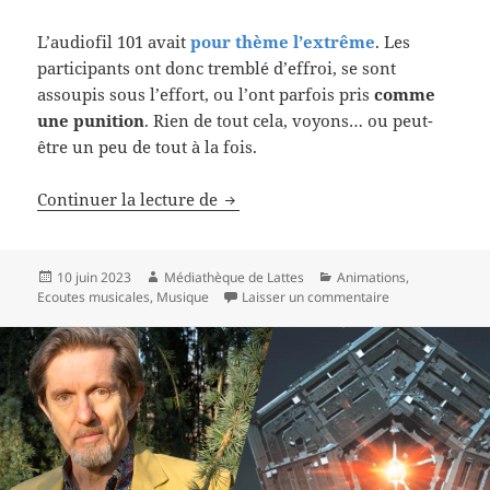
L’audiofil 101 avait
pour thème l’extrême
. Les
participants ont donc tremblé d’effroi, se sont
assoupis sous l’effort, ou l’ont parfois pris
comme
une punition
. Rien de tout cela, voyons… ou peut-
être un peu de tout à la fois.
Retour sur les écoutes musicales 
Continuer la lecture de
Publié
Auteur
Catégories
10 juin 2023
Médiathèque de Lattes
Animations
,
le
sur
Retour sur l
Ecoutes musicales
,
Musique
Laisser un commentaire