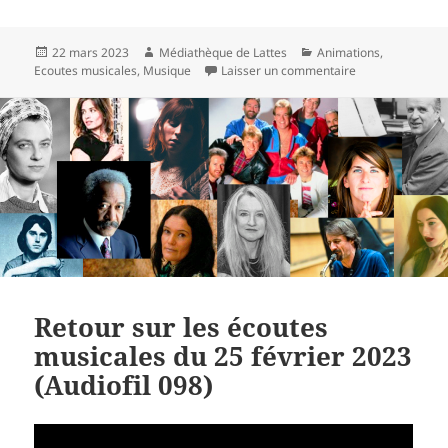
Publié
Auteur
Catégories
22 mars 2023
Médiathèque de Lattes
Animations
,
le
sur À vos agenda
Ecoutes musicales
,
Musique
Laisser un commentaire
Retour sur les écoutes
musicales du 25 février 2023
(Audiofil 098)