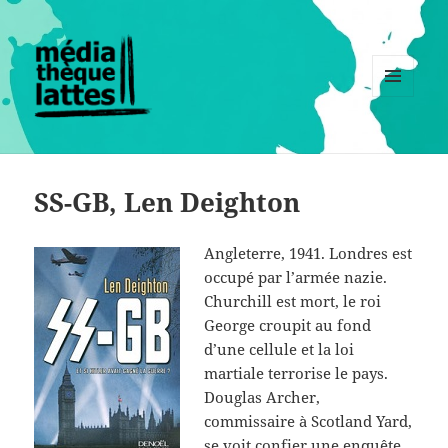
MENU
ET
WIDGETS
SS-GB, Len Deighton
Angleterre, 1941. Londres est
occupé par l’armée nazie.
Churchill est mort, le roi
George croupit au fond
d’une cellule et la loi
martiale terrorise le pays.
Douglas Archer,
commissaire à Scotland Yard,
se voit confier une enquête