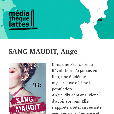
MENU
ET
WIDGETS
SANG MAUDIT, Ange
Dans une France où la
Révolution n’a jamais eu
lieu, une épidémie
mystérieuse décime la
population…
Angie, dix-sept ans, vient
d’avoir son bac. Elle
s’apprête à fêter sa réussite
avec ses amis Clémence et