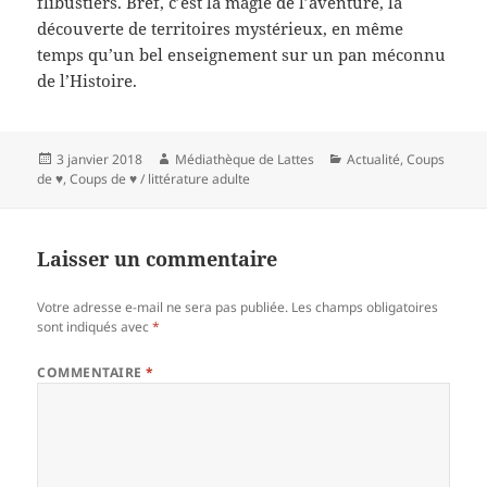
flibustiers. Bref, c’est la magie de l’aventure, la
découverte de territoires mystérieux, en même
temps qu’un bel enseignement sur un pan méconnu
de l’Histoire.
Publié
Auteur
Catégories
3 janvier 2018
Médiathèque de Lattes
Actualité
,
Coups
le
de ♥
,
Coups de ♥ / littérature adulte
Laisser un commentaire
Votre adresse e-mail ne sera pas publiée.
Les champs obligatoires
sont indiqués avec
*
COMMENTAIRE
*