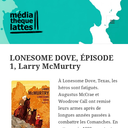
MENU
ET
WIDGETS
LONESOME DOVE, ÉPISODE
1, Larry McMurtry
À Lonesome Dove, Texas, les
héros sont fatigués.
Augustus McCrae et
Woodrow Call ont remisé
leurs armes après de
longues années passées à
combattre les Comanches. En