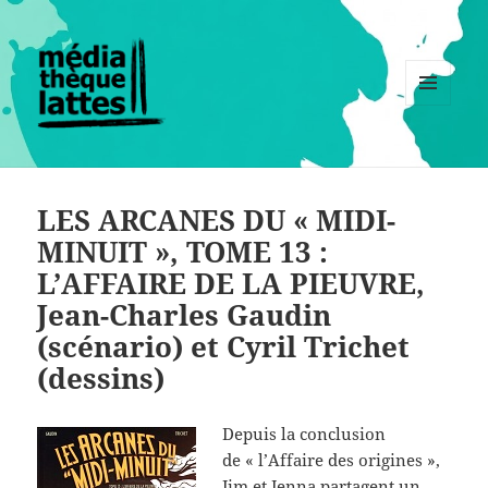
MENU
ET
WIDGETS
LES ARCANES DU « MIDI-
MINUIT », TOME 13 :
L’AFFAIRE DE LA PIEUVRE,
Jean-Charles Gaudin
(scénario) et Cyril Trichet
(dessins)
Depuis la conclusion
de « l’Affaire des origines »,
Jim et Jenna partagent un