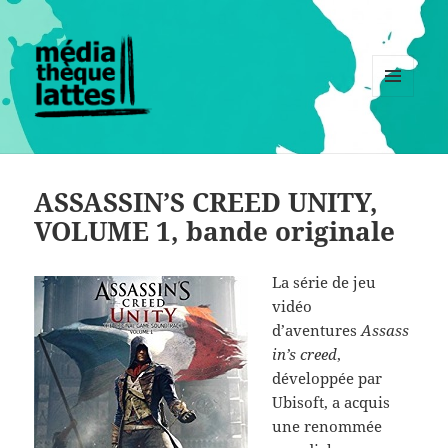
MENU
ET
WIDGETS
ASSASSIN’S CREED UNITY,
VOLUME 1, bande originale
La série de jeu
vidéo
d’aventures
Assass
in’s creed
,
développée par
Ubisoft, a acquis
une renommée