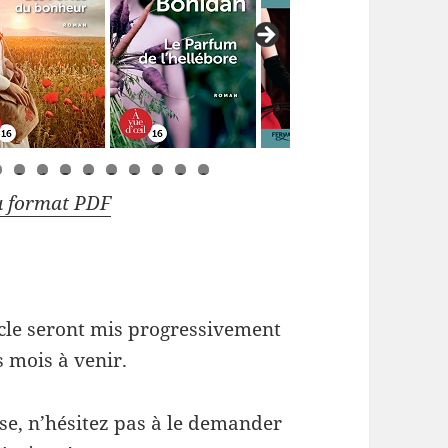
2
3
4
5
6
7
8
9
0
1
u format PDF
icle seront mis progressivement
s mois à venir.
esse, n’hésitez pas à le demander