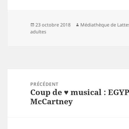
Publié
Auteur
23 octobre 2018
Médiathèque de Latte
le
adultes
Navigation
de
PRÉCÉDENT
Coup de ♥ musical : EGY
l’article
Article
McCartney
précédent :