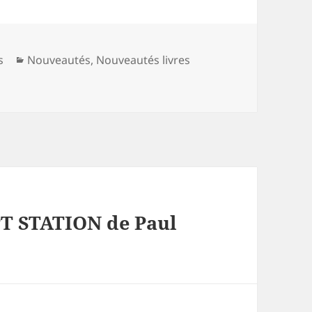
Catégories
s
Nouveautés
,
Nouveautés livres
PT STATION de Paul