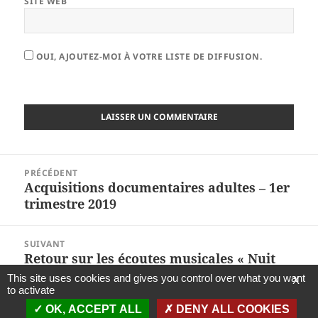
SITE WEB
OUI, AJOUTEZ-MOI À VOTRE LISTE DE DIFFUSION.
Navigation
PRÉCÉDENT
de
Acquisitions documentaires adultes – 1er
Article
l’article
trimestre 2019
précédent :
SUIVANT
Retour sur les écoutes musicales « Nuit
Article
de la lecture – Soyez sympas, rembobinez
suivant :
This site uses cookies and gives you control over what you want
X
! » du 19 janvier 2019
to activate
OK, ACCEPT ALL
DENY ALL COOKIES