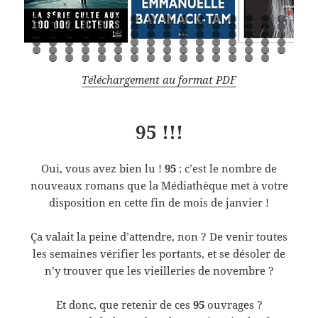
0
1
2
3
4
5
6
7
8
9
0
1
2
3
4
5
6
7
8
9
0
1
2
3
4
5
6
7
8
9
0
1
2
3
4
5
6
7
8
9
0
1
2
3
4
5
6
7
8
9
0
1
2
3
4
5
6
7
8
9
0
1
2
3
4
5
6
7
8
9
0
1
2
3
4
5
6
7
8
9
0
1
2
3
4
Téléchargement au format PDF
95 !!!
Oui, vous avez bien lu !
95
: c’est le nombre de
nouveaux romans que la Médiathèque met à votre
disposition en cette fin de mois de janvier !
Ça valait la peine d’attendre, non ? De venir toutes
les semaines vérifier les portants, et se désoler de
n’y trouver que les vieilleries de novembre ?
Et donc, que retenir de ces
95
ouvrages ?