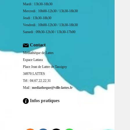
Mardi : 13h30-18h30
Mercredi : 10h00-12h30 / 13h30-18h30
Jeudi : 13h30-18h30
Vendredi : 10h00-12h30 / 13h30-18h30
Samedi : 09h30-12h30 / 13h30-17h00
Contact
Médiathèque de Lattes
Espace Lattara
Place Jean de Lattre de Tassigny
34970 LATTES
Tél : 04.67.22.22.31
Mail :
mediatheque@ville-lattes.fr
Infos pratiques
Facebook is disabled.
ALLOW