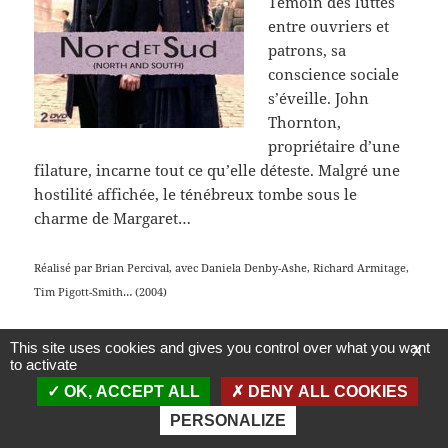
Témoin des luttes
entre ouvriers et
patrons, sa
conscience sociale
s’éveille. John
Thornton,
propriétaire d’une
filature, incarne tout ce qu’elle déteste. Malgré une
hostilité affichée, le ténébreux tombe sous le
charme de Margaret…
Réalisé par Brian Percival, avec Daniela Denby-Ashe, Richard Armitage,
Tim Pigott-Smith… (2004)
This site uses cookies and gives you control over what you want
X
Fièrement propulsé par WordPress
to activate
OK, ACCEPT ALL
DENY ALL COOKIES
PERSONALIZE