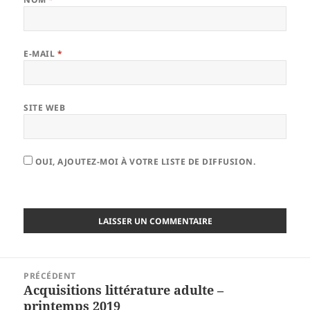
E-MAIL
*
SITE WEB
OUI, AJOUTEZ-MOI À VOTRE LISTE DE DIFFUSION.
Navigation
PRÉCÉDENT
de
Acquisitions littérature adulte –
Article
l’article
printemps 2019
précédent :