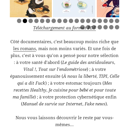
0
1
2
3
4
5
6
7
8
Téléchargement au format PDF
9
0
1
2
3
4
5
Côté documentaires, c’est beaucoup moins riche que
les romans
, mais non moins variés. Et une fois de
plus, c’est à vous qu’on a pensé pour notre sélection
: à votre santé d’abord (
Le guide des antidouleurs
,
Vital !
,
Tout sur l’endométriose
) ; à votre
épanouissement ensuite (
À nous la liberté
,
TIPI
,
Celle
qui a dit Fuck
) ; à votre estomac toujours (
Mes
recettes Healthy
,
Je cuisine pour bébé et pour toute
ma famille
) ; à votre protection cybernétique enfin
(
Manuel de survie sur Internet
,
Fake news
).
Nous vous laissons découvrir le reste par vous-
mêmes…