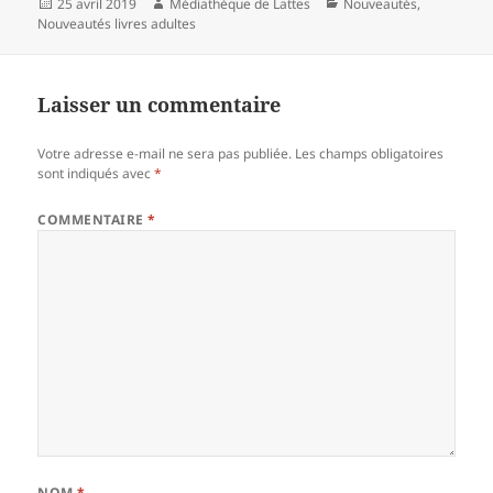
Publié
Auteur
Catégories
25 avril 2019
Médiathèque de Lattes
Nouveautés
,
le
Nouveautés livres adultes
Laisser un commentaire
Votre adresse e-mail ne sera pas publiée.
Les champs obligatoires
sont indiqués avec
*
COMMENTAIRE
*
NOM
*