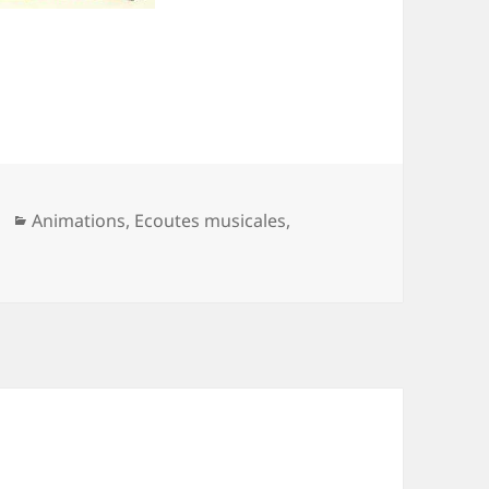
Catégories
Animations
,
Ecoutes musicales
,