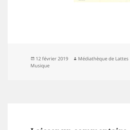
Publié
Auteur
12 février 2019
Médiathèque de Lattes
le
Musique