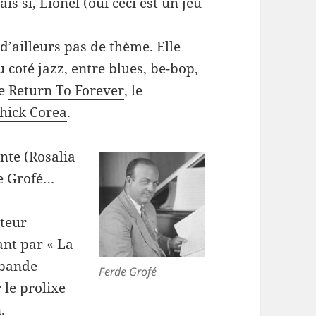
is si, Lionel (oui ceci est un jeu
d’ailleurs pas de thème. Elle
 coté jazz, entre blues, be-bop,
de
Return To Forever
, le
hick Corea
.
nte (
Rosalia
de Grofé…
iteur
ant par « La
 bande
Ferde Grofé
 le prolixe
.