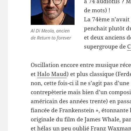
à 74 audiofils ? Ma
de mots) !
La 74ème n’avait 
penchait plutôt du
Al Di Meola, ancien
et deux anciens 
de Return to forever
supergroupe de
C
Oscillation encore entre musique réce
et
Halo Maud
) et plus classique (Fer
non, cette fois-ci il ne s’agit pas d’une
contrepèterie mais bien d’un compos
américain des années trente) en pass
fiancée de Frankenstein », étonnante
originale du film de James Whale, par
et hélas un peu oublié Franz Waxman