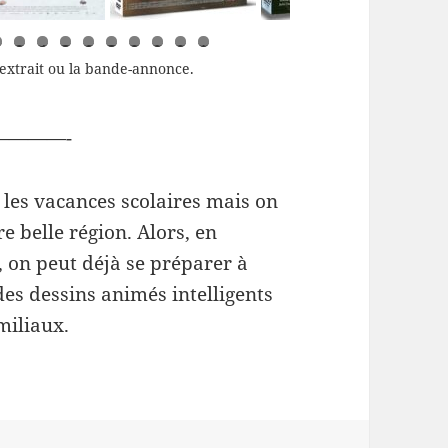
2
3
4
5
6
7
8
9
0
1
extrait ou la bande-annonce.
————-
 les vacances scolaires mais on
e belle région. Alors, en
, on peut déjà se préparer à
des dessins animés intelligents
miliaux.