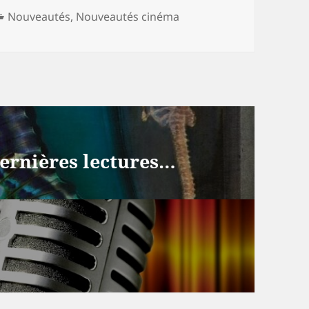
Catégories
Nouveautés
,
Nouveautés cinéma
dernières lectures…