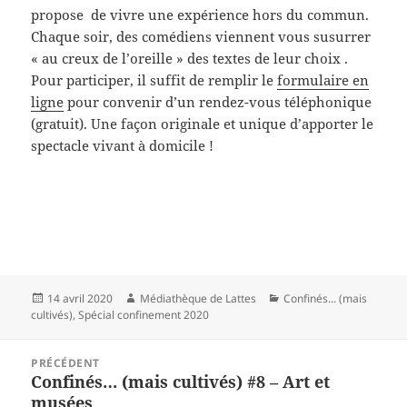
propose de vivre une expérience hors du commun.
Chaque soir, des comédiens viennent vous susurrer
« au creux de l’oreille » des textes de leur choix .
Pour participer, il suffit de remplir le
formulaire en
ligne
pour convenir d’un rendez-vous téléphonique
(gratuit). Une façon originale et unique d’apporter le
spectacle vivant à domicile !
Publié
Auteur
Catégories
14 avril 2020
Médiathèque de Lattes
Confinés... (mais
le
cultivés)
,
Spécial confinement 2020
Navigation
PRÉCÉDENT
de
Confinés… (mais cultivés) #8 – Art et
Article
l’article
musées
précédent :