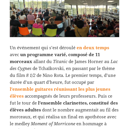
Un événement qui s’est déroulé
en deux temps
avec
un programme varié, composé de 11
morceaux
allant du
Titanic
de James Horner au
Lac
des Cygnes
de Tchaïkovski, en passant par le thème
du film
8 1/2
de Nino Rota. Le premier temps, d’une
durée d’un quart d’heure, fut occupé par
l’ensemble guitares réunissant les plus jeunes
élèves
accompagnés de leurs professeurs. Puis ce
fut le tour de
l’ensemble clarinettes, constitué des
élèves adultes
dont le nombre augmentait au fil des
morceaux, et qui réalisa un final en apothéose avec
le medley
Moment of Morricone
en hommage à