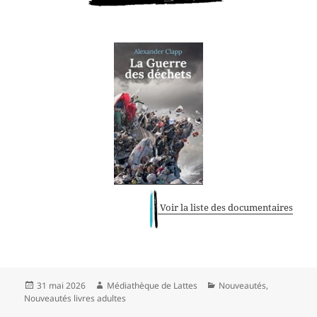
Voir la liste des documentaires
Publié
Auteur
Catégories
31 mai 2026
Médiathèque de Lattes
Nouveautés
,
le
Nouveautés livres adultes