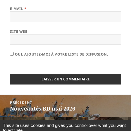
E-MAIL
*
SITE WEB
OUI, AJOUTEZ-MOI À VOTRE LISTE DE DIFFUSION.
Navigation
PRÉCÉDENT
de
Nouveautés BD mai 2026
Article
l’article
précédent :
SUIVANT
This site uses cookies and gives you control over what you want
X
Nouveautés Cinéma juin 2026 #3
Article
to activate