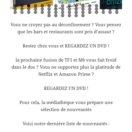
0
1
2
3
4
5
6
7
8
9
0
1
2
3
4
5
6
7
8
9
0
1
2
3
4
5
6
7
8
9
0
1
2
3
4
5
6
7
8
9
0
1
2
3
4
Vous ne croyez pas au déconfinement ? Vous pensez
que les bars et restaurants sont pris d’assaut ?
Restez chez vous et REGARDEZ UN DVD !
la prochaine fusion de TF1 et M6 vous fait froid
dans le dos ? Vous ne supportez plus la platitude de
Netflix et Amazon Prime ?
REGARDEZ UN DVD !
Pour cela, la médiathèque vous prépare une
sélection de nouveautés
Voici notre dernière liste de nouveautés :