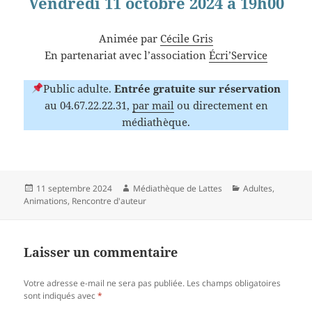
Vendredi 11 octobre 2024 à 19h00
Animée par
Cécile Gris
En partenariat avec l’association
Écri’Service
Public adulte.
Entrée gratuite sur réservation
au 04.67.22.22.31,
par mail
ou directement en
médiathèque.
Publié
Auteur
Catégories
11 septembre 2024
Médiathèque de Lattes
Adultes
,
le
Animations
,
Rencontre d'auteur
Laisser un commentaire
Votre adresse e-mail ne sera pas publiée.
Les champs obligatoires
sont indiqués avec
*