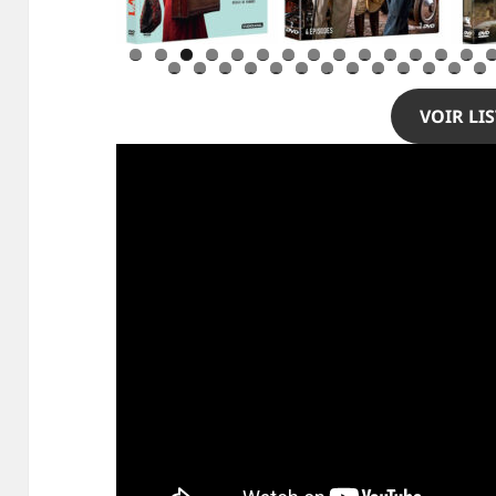
0
1
2
3
4
8
9
0
1
2
3
4
5
6
7
8
9
0
VOIR LIS