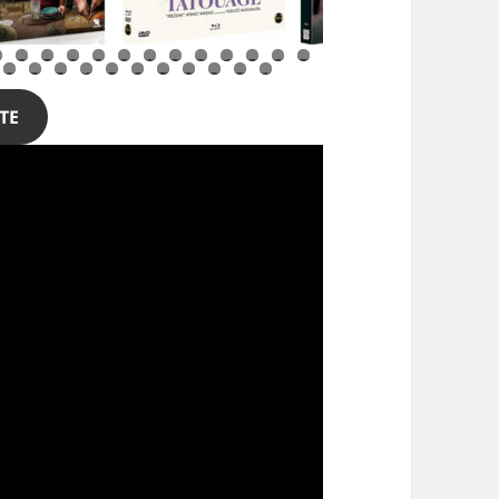
5
6
7
8
9
0
1
2
3
4
5
6
7
1
2
3
4
5
6
7
8
9
0
1
TE