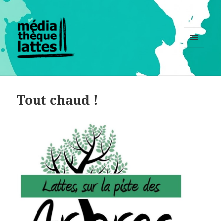
MENU
ET
WIDGETS
Tout chaud !