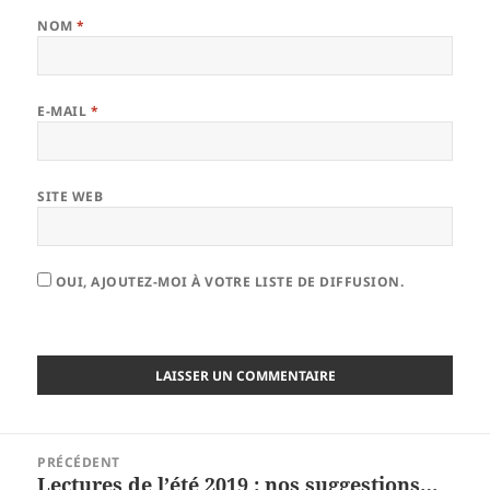
NOM
*
E-MAIL
*
SITE WEB
OUI, AJOUTEZ-MOI À VOTRE LISTE DE DIFFUSION.
Navigation
PRÉCÉDENT
de
Lectures de l’été 2019 : nos suggestions…
Article