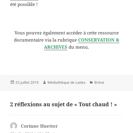
été possible !
Vous pouvez également accéder à cette ressource
documentaire via la rubrique
CONSERVATION &
ARCHIVES
du menu.
Publié
Auteur
Catégories
25 juillet 2019
Médiathèque de Lattes
Brève
le
2 réflexions au sujet de « Tout chaud ! »
Corinne Huetter
dit :