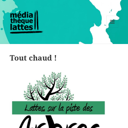
MENU
ET
WIDGETS
Tout chaud !