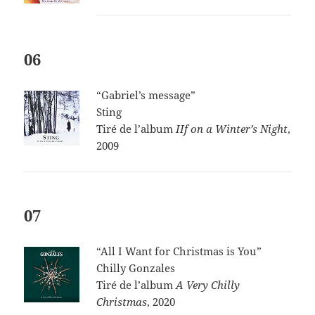
06
“Gabriel’s message”
Sting
Tiré de l’album
IIf on a Winter’s Night
,
2009
07
“All I Want for Christmas is You”
Chilly Gonzales
Tiré de l’album
A Very Chilly
Christmas
, 2020