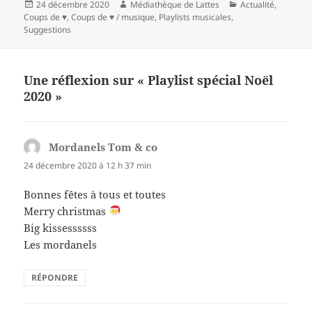
Publié
Auteur
Catégories
24 décembre 2020
Médiathèque de Lattes
Actualité
,
le
Coups de ♥
,
Coups de ♥ / musique
,
Playlists musicales
,
Suggestions
Une réflexion sur « Playlist spécial Noël
2020 »
Mordanels Tom & co
dit :
24 décembre 2020 à 12 h 37 min
Bonnes fêtes à tous et toutes
Merry christmas
Big kissessssss
Les mordanels
RÉPONDRE