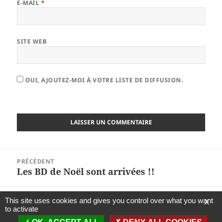
E-MAIL
*
SITE WEB
OUI, AJOUTEZ-MOI À VOTRE LISTE DE DIFFUSION.
Navigation
PRÉCÉDENT
de
Les BD de Noël sont arrivées !!
Article
l’article
précédent :
SUIVANT
This site uses cookies and gives you control over what you want
X
Nouvelle référence magazine…
Article
to activate
suivant :