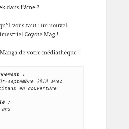
eek dans l’âme ?
u’il vous faut : un nouvel
imestriel
Coyote Mag
!
 Manga de votre médiathèque !
nnement :
numéro 73 d'août-septembre 2018 avec 
titans
 en couverture
