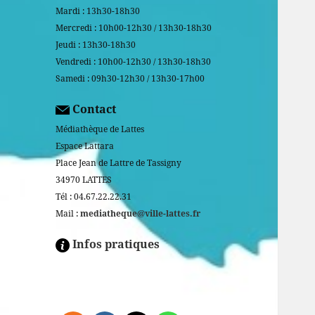
Mardi : 13h30-18h30
Mercredi : 10h00-12h30 / 13h30-18h30
Jeudi : 13h30-18h30
Vendredi : 10h00-12h30 / 13h30-18h30
Samedi : 09h30-12h30 / 13h30-17h00
Contact
Médiathèque de Lattes
Espace Lattara
Place Jean de Lattre de Tassigny
34970 LATTES
Tél : 04.67.22.22.31
Mail :
mediatheque@ville-lattes.fr
Infos pratiques
Facebook is disabled.
ALLOW