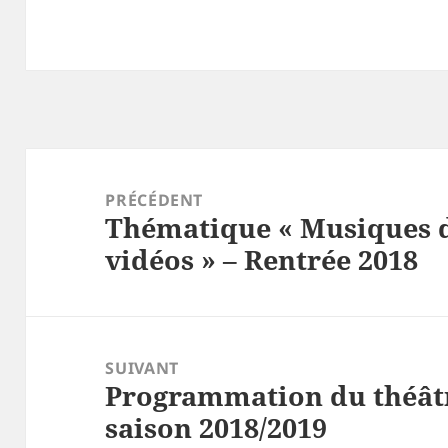
Navigation
de
PRÉCÉDENT
Thématique « Musiques de
l’article
Article
vidéos » – Rentrée 2018
précédent :
SUIVANT
Programmation du théât
Article
saison 2018/2019
suivant :