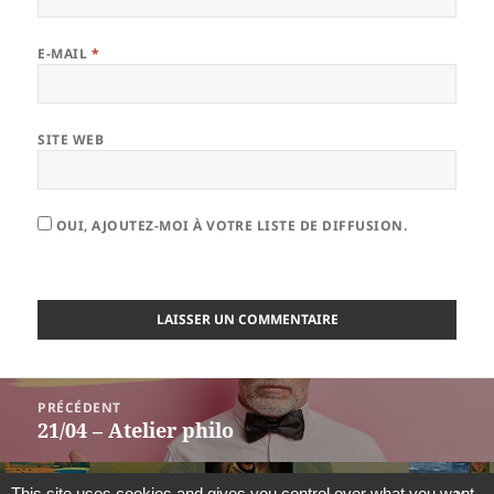
E-MAIL
*
SITE WEB
OUI, AJOUTEZ-MOI À VOTRE LISTE DE DIFFUSION.
Navigation
PRÉCÉDENT
de
21/04 – Atelier philo
Article
l’article
précédent :
SUIVANT
This site uses cookies and gives you control over what you want