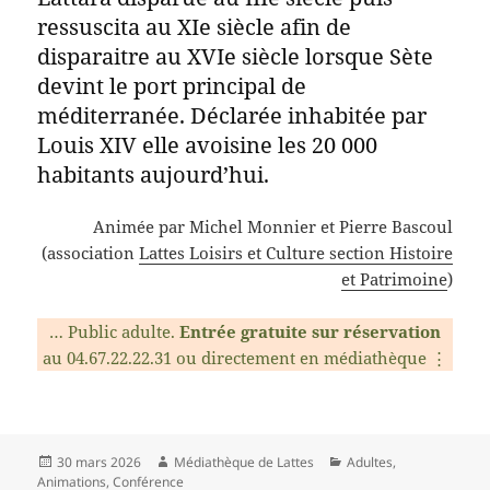
ressuscita au XIe siècle afin de
disparaitre au XVIe siècle lorsque Sète
devint le port principal de
méditerranée. Déclarée inhabitée par
Louis XIV elle avoisine les 20 000
habitants aujourd’hui.
Animée par Michel Monnier et Pierre Bascoul
(association
Lattes Loisirs et Culture section Histoire
et Patrimoine
)
… Public adulte.
Entrée gratuite sur réservation
au 04.67.22.22.31 ou directement en médiathèque ⋮
Publié
Auteur
Catégories
30 mars 2026
Médiathèque de Lattes
Adultes
,
le
Animations
,
Conférence