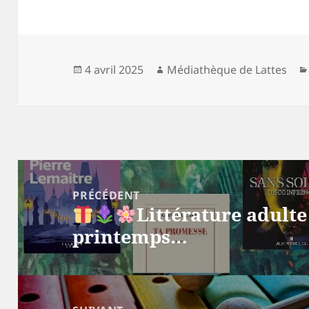
Publié
Auteur
4 avril 2025
Médiathèque de Lattes
le
Navigation
de
PRÉCÉDENT
Littérature adulte
l’article
Article
printemps…
précédent :