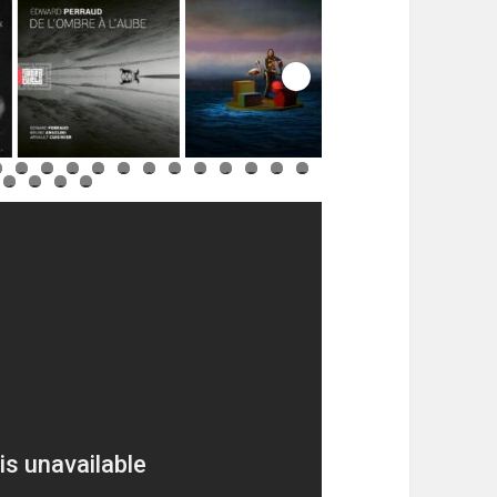
5
6
7
8
9
0
1
2
3
4
5
6
7
4
5
6
7