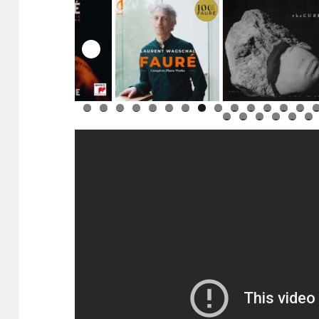
0
1
2
3
4
8
9
0
1
2
3