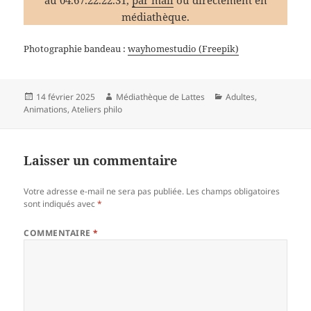
médiathèque.
Photographie bandeau :
wayhomestudio (Freepik)
Publié
Auteur
Catégories
14 février 2025
Médiathèque de Lattes
Adultes
,
le
Animations
,
Ateliers philo
Laisser un commentaire
Votre adresse e-mail ne sera pas publiée.
Les champs obligatoires
sont indiqués avec
*
COMMENTAIRE
*