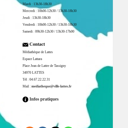
Mardi : 13h30-18h30
Mercredi : 10h00-12h30 / 13h30-18h30
Jeudi : 13h30-18h30
Vendredi : 10h00-12h30 / 13h30-18h30
Samedi : 09h30-12h30 / 13h30-17h00
Contact
Médiathèque de Lattes
Espace Lattara
Place Jean de Lattre de Tassigny
34970 LATTES
Tél : 04.67.22.22.31
Mail :
mediatheque@ville-lattes.fr
Infos pratiques
Facebook is disabled.
ALLOW