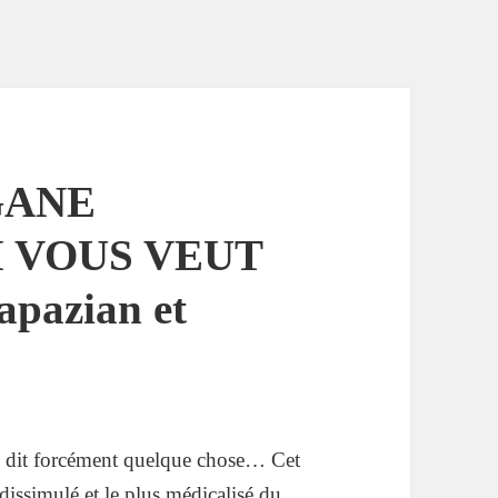
GANE
 VOUS VEUT
apazian et
s dit forcément quelque chose… Cet
dissimulé et le plus médicalisé du