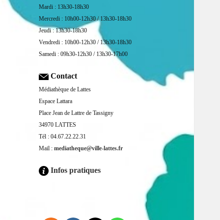
Mardi : 13h30-18h30
Mercredi : 10h00-12h30 / 13h30-18h30
Jeudi : 13h30-18h30
Vendredi : 10h00-12h30 / 13h30-18h30
Samedi : 09h30-12h30 / 13h30-17h00
Contact
Médiathèque de Lattes
Espace Lattara
Place Jean de Lattre de Tassigny
34970 LATTES
Tél : 04.67.22.22.31
Mail :
mediatheque@ville-lattes.fr
Infos pratiques
Facebook is disabled.
ALLOW