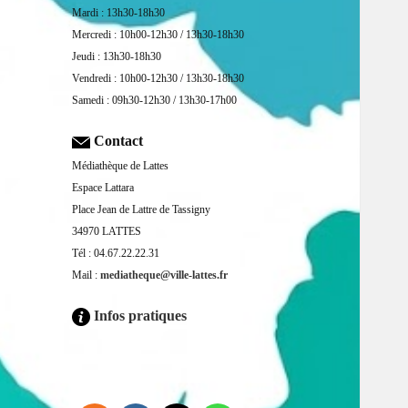
Mardi : 13h30-18h30
Mercredi : 10h00-12h30 / 13h30-18h30
Jeudi : 13h30-18h30
Vendredi : 10h00-12h30 / 13h30-18h30
Samedi : 09h30-12h30 / 13h30-17h00
Contact
Médiathèque de Lattes
Espace Lattara
Place Jean de Lattre de Tassigny
34970 LATTES
Tél : 04.67.22.22.31
Mail :
mediatheque@ville-lattes.fr
Infos pratiques
Facebook is disabled.
ALLOW