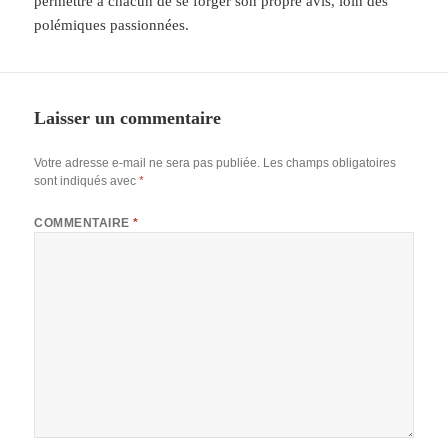
permettre à chacun de se forger son propre avis, loin des
polémiques passionnées.
Laisser un commentaire
Votre adresse e-mail ne sera pas publiée.
Les champs obligatoires
sont indiqués avec
*
COMMENTAIRE
*