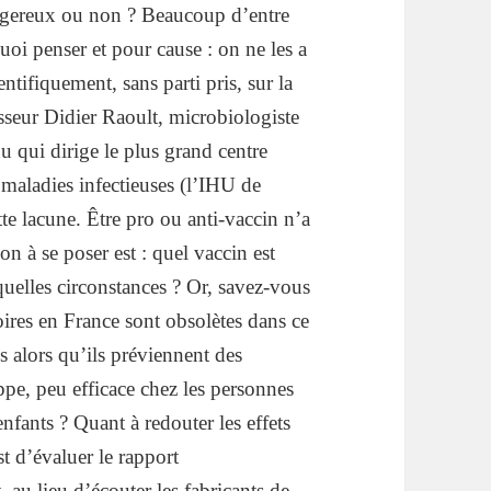
ngereux ou non ? Beaucoup d’entre
uoi penser et pour cause : on ne les a
entifiquement, sans parti pris, sur la
sseur Didier Raoult, microbiologiste
 qui dirige le plus grand centre
 maladies infectieuses (l’IHU de
te lacune. Être pro ou anti-vaccin n’a
on à se poser est : quel vaccin est
quelles circonstances ? Or, savez-vous
oires en France sont obsolètes dans ce
 alors qu’ils préviennent des
ppe, peu efficace chez les personnes
enfants ? Quant à redouter les effets
st d’évaluer le rapport
 au lieu d’écouter les fabricants de