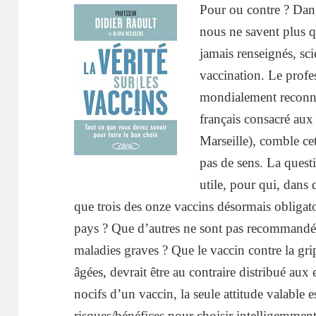
Pour ou contre ? Da
nous ne savent plus q
jamais renseignés, sci
vaccination. Le profe
mondialement reconnu
français consacré aux
Marseille), comble cet
pas de sens. La questi
utile, pour
qui, dans 
que trois des onze vaccins désormais obligat
pays ? Que d’autres ne sont pas recommandés
maladies graves ? Que le vaccin contre la gri
âgées, devrait être au contraire distribué aux 
nocifs d’un vaccin, la seule attitude valable e
risques/bénéfices pour choisir intelligemment,