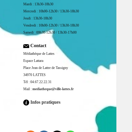
Mardi : 13h30-18h30
Mercredi : 10h00-12h30 / 13h30-18h30
Jeudi : 13h30-18h30
Vendredi : 10h00-12h30 / 13h30-18h30
Samedi : 09h30-12h30 / 13h30-17h00
Contact
Médiathèque de Lattes
Espace Lattara
Place Jean de Lattre de Tassigny
34970 LATTES
Tél : 04.67.22.22.31
Mail :
mediatheque@ville-lattes.fr
Infos pratiques
Facebook is disabled.
ALLOW