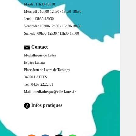
Mardi : 13h30-18h30
Mercredi : 10h00-12h30 / 13h30-18h30
Jeudi : 13h30-18h30
Vendredi : 10h00-12h30 / 13h30-18h30
Samedi : 09h30-12h30 / 13h30-17h00
Contact
Médiathèque de Lattes
Espace Lattara
Place Jean de Lattre de Tassigny
34970 LATTES
Tél : 04.67.22.22.31
Mail :
mediatheque@ville-lattes.fr
Infos pratiques
Facebook is disabled.
ALLOW