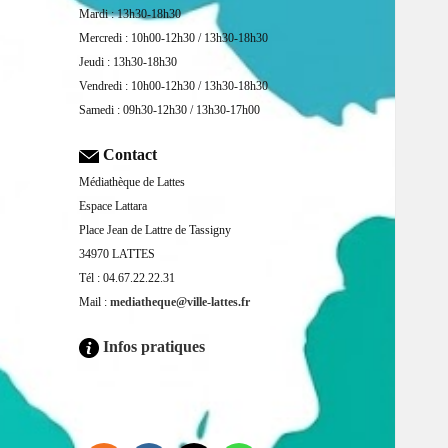
Mardi : 13h30-18h30
Mercredi : 10h00-12h30 / 13h30-18h30
Jeudi : 13h30-18h30
Vendredi : 10h00-12h30 / 13h30-18h30
Samedi : 09h30-12h30 / 13h30-17h00
Contact
Médiathèque de Lattes
Espace Lattara
Place Jean de Lattre de Tassigny
34970 LATTES
Tél : 04.67.22.22.31
Mail :
mediatheque@ville-lattes.fr
Infos pratiques
Facebook is disabled.
ALLOW