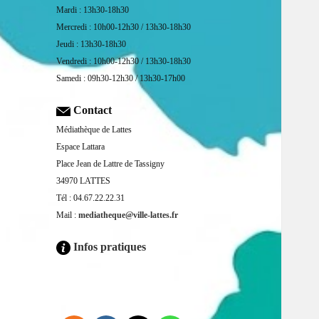
Mardi : 13h30-18h30
Mercredi : 10h00-12h30 / 13h30-18h30
Jeudi : 13h30-18h30
Vendredi : 10h00-12h30 / 13h30-18h30
Samedi : 09h30-12h30 / 13h30-17h00
Contact
Médiathèque de Lattes
Espace Lattara
Place Jean de Lattre de Tassigny
34970 LATTES
Tél : 04.67.22.22.31
Mail :
mediatheque@ville-lattes.fr
Infos pratiques
Facebook is disabled.
ALLOW