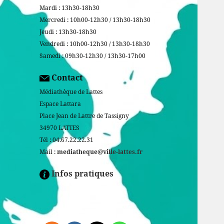
Mardi : 13h30-18h30
Mercredi : 10h00-12h30 / 13h30-18h30
Jeudi : 13h30-18h30
Vendredi : 10h00-12h30 / 13h30-18h30
Samedi : 09h30-12h30 / 13h30-17h00
Contact
Médiathèque de Lattes
Espace Lattara
Place Jean de Lattre de Tassigny
34970 LATTES
Tél : 04.67.22.22.31
Mail :
mediatheque@ville-lattes.fr
Infos pratiques
Facebook is disabled.
ALLOW